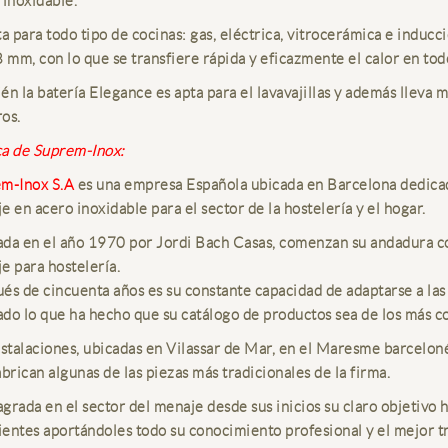
 inoxidable.
ta para todo tipo de cocinas: gas, eléctrica, vitrocerámica e induc
8 mm, con lo que se transfiere rápida y eficazmente el calor en tod
én la batería Elegance es apta para el lavavajillas y además lleva m
ros.
a de Suprem-Inox:
m-Inox S.A
es una empresa Española ubicada en Barcelona dedicada
e en acero inoxidable para el sector de la hostelería y el hogar.
da en el año 1970 por Jordi Bach Casas, comenzan su andadura co
e para hostelería.
és de cincuenta años es su constante capacidad de adaptarse a las
do lo que ha hecho que su catálogo de productos sea de los más c
nstalaciones, ubicadas en Vilassar de Mar, en el Maresme barcelonés
abrican algunas de las piezas más tradicionales de la firma.
grada en el sector del menaje desde sus inicios su claro objetivo 
lientes aportándoles todo su conocimiento profesional y el mejor t