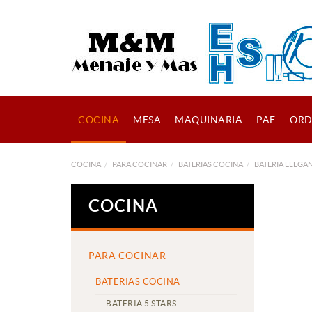
COCINA
MESA
MAQUINARIA
PAE
ORD
COCINA
PARA COCINAR
BATERIAS COCINA
BATERIA ELEGA
COCINA
PARA COCINAR
BATERIAS COCINA
BATERIA 5 STARS