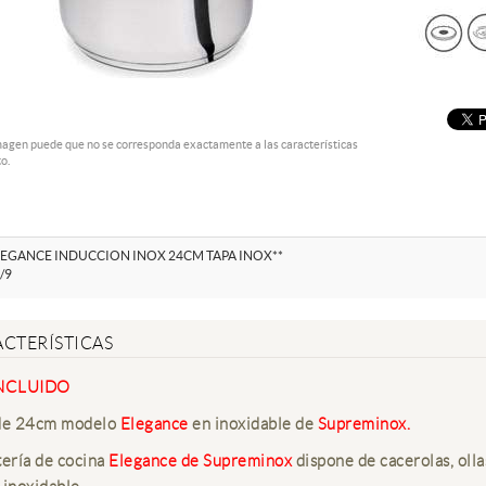
magen puede que no se corresponda exactamente a las características
o.
LEGANCE INDUCCION INOX 24CM TAPA INOX**
/9
CTERÍSTICAS
INCLUIDO
de 24cm modelo
Elegance
en inoxidable de
Supreminox.
tería de cocina
Elegance de Supreminox
dispone de cacerolas, olla