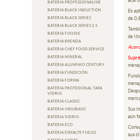
acero
BATERIA PROFESSIONALINE
BATERIA BLACK INDUCTIÓN
Es ap
BATERIA BLACK SERIES
de 0,
BATERIA BLACK SERIES 2.5
Tambi
BATERIA FOODIE
de lit
BATERIA BRENDA
Acerc
BATERIA CHEF FOOD SERVICE
BATERIA MINERAL
Supre
BATERIA ALUMINIO CENTURY
menaj
BATERIA FUNDICIÓN
Funda
BATERIA FORMA
menaj
BATERIA PROFESIONAL TAPA
Despu
VIDRIO
merca
BATERIA CLASSIC
Sus i
BATERIA INDUBASIC
aún f
BATERIA VIDRIO
BATERIA ECO
Consa
BATERIA ESMALTE FUEGO
sus c