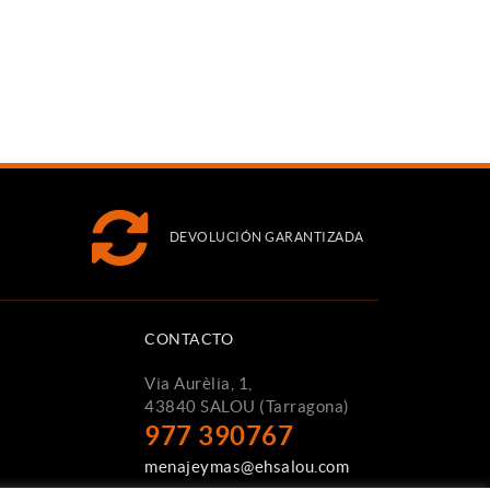
DEVOLUCIÓN GARANTIZADA
CONTACTO
Via Aurèlia, 1,
43840 SALOU (Tarragona)
977 390767
menajeymas@ehsalou.com