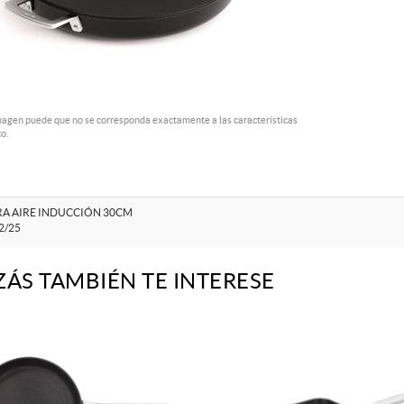
magen puede que no se corresponda exactamente a las características
o.
RA AIRE INDUCCIÓN 30CM
2/25
ZÁS TAMBIÉN TE INTERESE