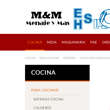
COCINA
MESA
MAQUINARIA
PAE
ORD
COCINA
PARA COCINAR
SARTENES
COLECCIÓN AIRE INDU
COCINA
PARA COCINAR
BATERIAS COCINA
CALDEROS