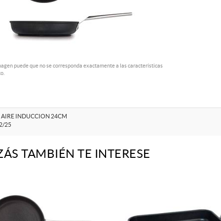
magen puede que no se corresponda exactamente a las características
o.
 AIRE INDUCCION 24CM
2/25
ZÁS TAMBIÉN TE INTERESE