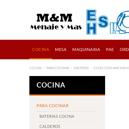
COCINA
MESA
MAQUINARIA
PAE
ORD
COCINA
PARA COCINAR
SARTENES
COLECCIÓN AIRE INDU
COCINA
PARA COCINAR
BATERIAS COCINA
CALDEROS