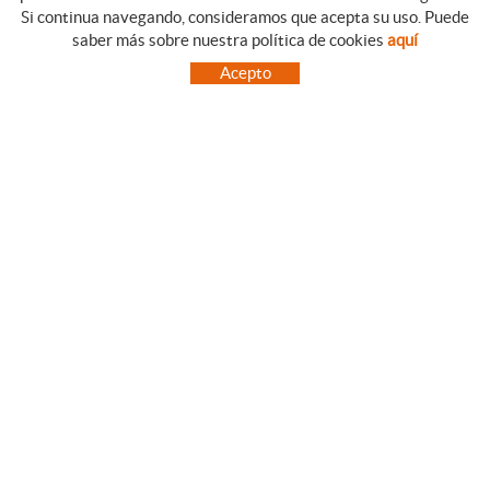
Si continua navegando, consideramos que acepta su uso. Puede
CATEGORIAS
GUIA DE COMPRA
saber más sobre nuestra política de cookies
aquí
EMPRESA
CONDICIONES DE COMPRA
Acepto
NUESTRO BLOG
PAGO
SITUACIÓN
ENVÍO
CONTACTO
CAMBIOS Y DEVOLUCIONES
OFERTAS
NOVEDADES
SÍGUENOS
CONTACTO
FACEBOOK
Via Aurèlia, 1,
INSTAGRAM
43840 SALOU (Tarragona)
TWITTER
977 390767
PINTEREST
menajeymas@ehsalou.com