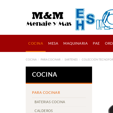
COCINA
MESA
MAQUINARIA
PAE
ORD
COCINA
PARA COCINAR
SARTENES
COLECCIÓN TECNOFO
COCINA
PARA COCINAR
BATERIAS COCINA
CALDEROS